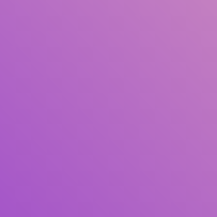
Pengarang
Subjek
ISBN/ISSN
Tipe Koleksi
Lokasi
GMD
Cari