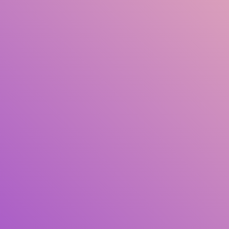
Judul
Pengarang
Subjek
ISBN/ISSN
Tipe Koleksi
Lokasi
GMD